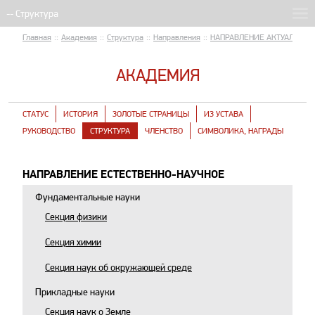
Главная
::
Академия
::
Структура
::
Направления
::
НАПРАВЛЕНИЕ АКТУАЛЬНЫЕ
АКАДЕМИЯ
СТАТУС
ИСТОРИЯ
ЗОЛОТЫЕ СТРАНИЦЫ
ИЗ УСТАВА
РУКОВОДСТВО
СТРУКТУРА
ЧЛЕНСТВО
СИМВОЛИКА, НАГРАДЫ
НАПРАВЛЕНИЕ ЕСТЕСТВЕННО-НАУЧНОЕ
Фундаментальные науки
Секция физики
Секция химии
Секция наук об окружающей среде
Прикладные науки
Секция наук о Земле