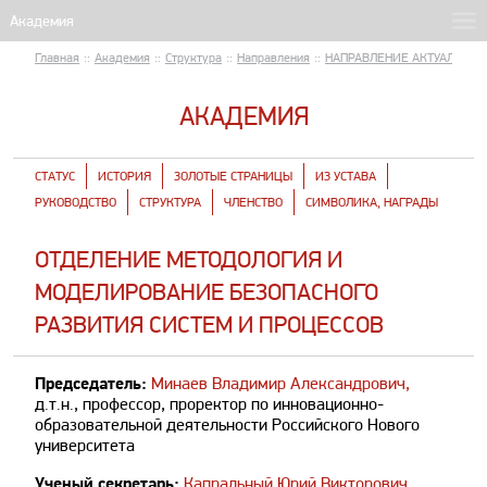
Главная
::
Академия
::
Структура
::
Направления
::
НАПРАВЛЕНИЕ АКТУАЛЬНЫЕ
АКАДЕМИЯ
СТАТУС
ИСТОРИЯ
ЗОЛОТЫЕ СТРАНИЦЫ
ИЗ УСТАВА
РУКОВОДСТВО
СТРУКТУРА
ЧЛЕНСТВО
СИМВОЛИКА, НАГРАДЫ
ОТДЕЛЕНИЕ МЕТОДОЛОГИЯ И
МОДЕЛИРОВАНИЕ БЕЗОПАСНОГО
РАЗВИТИЯ СИСТЕМ И ПРОЦЕССОВ
Председатель:
Минаев Владимир Александрович,
д.т.н., профессор, проректор по инновационно-
образовательной деятельности Российского Нового
университета
Ученый секретарь:
Капральный Юрий Викторович
,