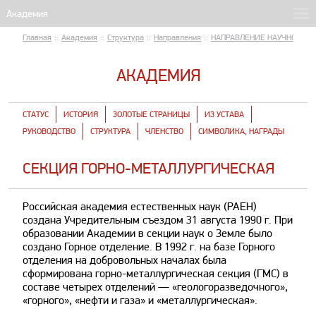
Главная
::
Академия
::
Структура
::
Направления
::
НАПРАВЛЕНИЕ НАУЧНО-ТЕХ
АКАДЕМИЯ
СТАТУС
ИСТОРИЯ
ЗОЛОТЫЕ СТРАНИЦЫ
ИЗ УСТАВА
РУКОВОДСТВО
СТРУКТУРА
ЧЛЕНСТВО
СИМВОЛИКА, НАГРАДЫ
СЕКЦИЯ ГОРНО-МЕТАЛЛУРГИЧЕСКАЯ
Российская академия естественных наук (РАЕН)
создана Учредительным съездом 31 августа 1990 г. При
образовании Академии в секции наук о Земле было
создано Горное отделение. В 1992 г. на базе Горного
отделения на добровольных началах была
сформирована горно-металлургическая секция (ГМС) в
составе четырех отделений — «геологоразведочного»,
«горного», «нефти и газа» и «металлургическая».