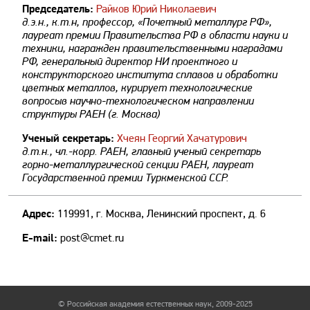
Председатель:
Райков Юрий Николаевич
д.э.н., к.т.н, профессор, «Почетный металлург РФ»,
лауреат премии Правительства РФ в области науки и
техники, награжден правительственными наградами
РФ, генеральный директор НИ проектного и
конструкторского института сплавов и обработки
цветных металлов, курирует технологические
вопросыв научно-технологическом направлении
структуры РАЕН (г. Москва)
Ученый секретарь:
Хчеян Георгий Хачатурович
д.т.н., чл.-корр. РАЕН, главный ученый секретарь
горно-металлургической секции РАЕН, лауреат
Государственной премии Туркменской ССР.
Адрес:
119991, г. Москва, Ленинский проспект, д. 6
E-mail:
post@cmet.ru
© Российская академия естественных наук, 2009-2025