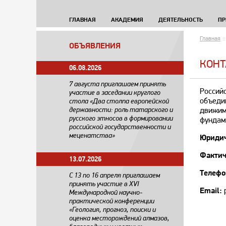
ГЛАВНАЯ
АКАДЕМИЯ
ДЕЯТЕЛЬНОСТЬ
ПР
Главная
::
ОБЪЯВЛЕНИЯ
КОНТ
06.08.2026
7 августа приглашаем принять
Россий
участие в заседании круглого
объеди
стола «Два столпа европейской
державности: роль татарского и
движим
русского этносов в формировании
фундам
российской государственности и
меценатства»
Юридич
Фактич
13.07.2026
Телефо
С 13 по 16 апреля приглашаем
принять участие в XVI
Email:
p
Международной научно-
практической конференции
«Геология, прогноз, поиски и
оценка месторождений алмазов,