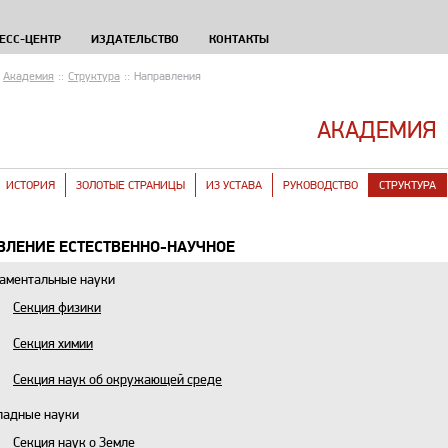
ЕСС-ЦЕНТР
ИЗДАТЕЛЬСТВО
КОНТАКТЫ
Академия
::
Структура
::
Направления
АКАДЕМИЯ
ИСТОРИЯ
ЗОЛОТЫЕ СТРАНИЦЫ
ИЗ УСТАВА
РУКОВОДСТВО
СТРУКТУРА
ВЛЕНИЕ ЕСТЕСТВЕННО-НАУЧНОЕ
аментальные науки
Секция физики
Секция химии
Секция наук об окружающей среде
ладные науки
Секция наук о Земле