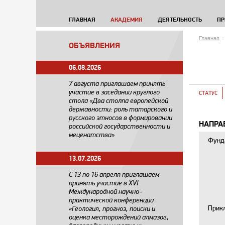
ГЛАВНАЯ
АКАДЕМИЯ
ДЕЯТЕЛЬНОСТЬ
ПР
Главная
::
ОБЪЯВЛЕНИЯ
06.08.2026
7 августа приглашаем принять
участие в заседании круглого
СТАТУС
стола «Два столпа европейской
державности: роль татарского и
русского этносов в формировании
НАПРА
российской государственности и
меценатства»
Фунд
13.07.2026
С 13 по 16 апреля приглашаем
принять участие в XVI
Международной научно-
практической конференции
Прик
«Геология, прогноз, поиски и
оценка месторождений алмазов,