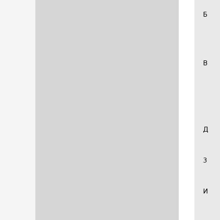
Б
В
Д
З
И