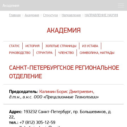
Главная
::
Академия
::
Структура
::
Направления
::
НАПРАВЛЕНИЕ НАУЧНЫЕ П
АКАДЕМИЯ
СТАТУС
ИСТОРИЯ
ЗОЛОТЫЕ СТРАНИЦЫ
ИЗ УСТАВА
РУКОВОДСТВО
СТРУКТУРА
ЧЛЕНСТВО
СИМВОЛИКА, НАГРАДЫ
САНКТ-ПЕТЕРБУРГСКОЕ РЕГИОНАЛЬНОЕ
ОТДЕЛЕНИЕ
Председатель:
Калинин Борис Дмитриевич,
д.т.н., в.н.с. ООО «Прецизионные Технологии»
Адрес:
193232 Санкт-Петербург, пр. Большевиков, д.
22,
тел.:
+7 (812) 305-12-59