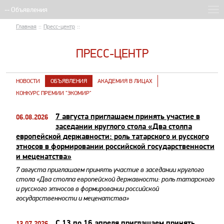
Главная
::
Пресс-центр
::
ПРЕСС-ЦЕНТР
НОВОСТИ
ОБЪЯВЛЕНИЯ
АКАДЕМИЯ В ЛИЦАХ
КОНКУРС ПРЕМИИ "ЭКОМИР"
7 августа приглашаем принять участие в
06.08.2026
заседании круглого стола «Два столпа
европейской державности: роль татарского и русского
этносов в формировании российской государственности
и меценатства»
7 августа приглашаем принять участие в заседании круглого
стола «Два столпа европейской державности: роль татарского
и русского этносов в формировании российской
государственности и меценатства»
С 13 по 16 апреля приглашаем принять
13.07.2026