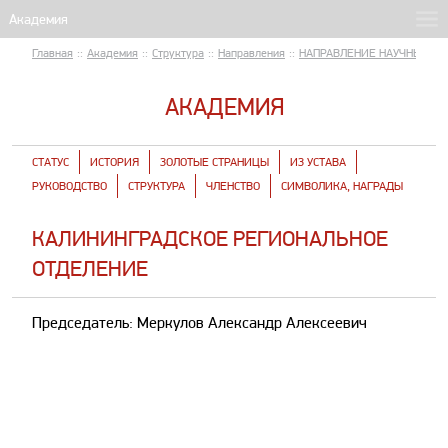
Главная
::
Академия
::
Структура
::
Направления
::
НАПРАВЛЕНИЕ НАУЧНЫЕ П
АКАДЕМИЯ
СТАТУС
ИСТОРИЯ
ЗОЛОТЫЕ СТРАНИЦЫ
ИЗ УСТАВА
РУКОВОДСТВО
СТРУКТУРА
ЧЛЕНСТВО
СИМВОЛИКА, НАГРАДЫ
КАЛИНИНГРАДСКОЕ РЕГИОНАЛЬНОЕ
ОТДЕЛЕНИЕ
Председатель:
Меркулов Александр Алексеевич