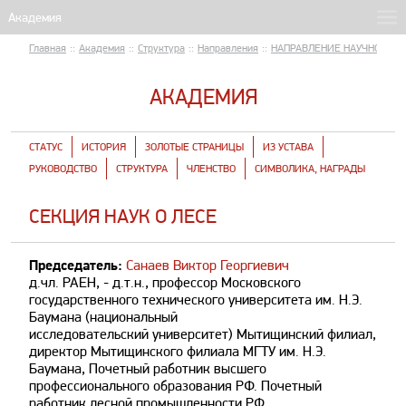
Главная
::
Академия
::
Структура
::
Направления
::
НАПРАВЛЕНИЕ НАУЧНО-ТЕХ
АКАДЕМИЯ
СТАТУС
ИСТОРИЯ
ЗОЛОТЫЕ СТРАНИЦЫ
ИЗ УСТАВА
РУКОВОДСТВО
СТРУКТУРА
ЧЛЕНСТВО
СИМВОЛИКА, НАГРАДЫ
СЕКЦИЯ НАУК О ЛЕСЕ
Председатель:
Санаев Виктор Георгиевич
д.чл. РАЕН, - д.т.н., профессор Московского
государственного технического университета им. Н.Э.
Баумана (национальный
исследовательский университет) Мытищинский филиал,
директор Мытищинского филиала МГТУ им. Н.Э.
Баумана, Почетный работник высшего
профессионального образования РФ. Почетный
работник лесной промышленности РФ