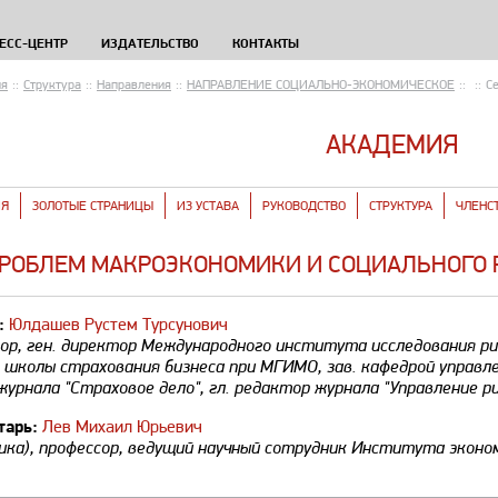
ЕСС-ЦЕНТР
ИЗДАТЕЛЬСТВО
КОНТАКТЫ
ия
::
Структура
::
Направления
::
НАПРАВЛЕНИЕ СОЦИАЛЬНО-ЭКОНОМИЧЕСКОЕ
::
::
С
АКАДЕМИЯ
ИЯ
ЗОЛОТЫЕ СТРАНИЦЫ
ИЗ УСТАВА
РУКОВОДСТВО
СТРУКТУРА
ЧЛЕНС
РОБЛЕМ МАКРОЭКОНОМИКИ И СОЦИАЛЬНОГО 
:
Юлдашев Рустем Турсунович
ссор, ген. директор Международного института исследования ри
р школы страхования бизнеса при МГИМО, зав. кафедрой управл
журнала "Страховое дело", гл. редактор журнала "Управление р
тарь:
Лев Михаил Юрьевич
омика), профессор, ведущий научный сотрудник Института экон