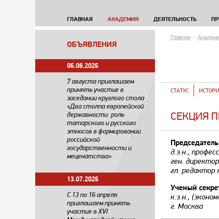
ГЛАВНАЯ
АКАДЕМИЯ
ДЕЯТЕЛЬНОСТЬ
ПР
Главная
::
Академ
ОБЪЯВЛЕНИЯ
06.08.2026
7 августа приглашаем
принять участие в
СТАТУС
ИСТОР
заседании круглого стола
«Два столпа европейской
СЕКЦИЯ П
державности: роль
татарского и русского
этносов в формировании
российской
Председатель
государственности и
д.э.н., профе
меценатства»
ген. директо
гл. редактор 
13.07.2026
Ученый секре
С 13 по 16 апреля
к.э.н., (экон
приглашаем принять
г. Москва
участие в XVI