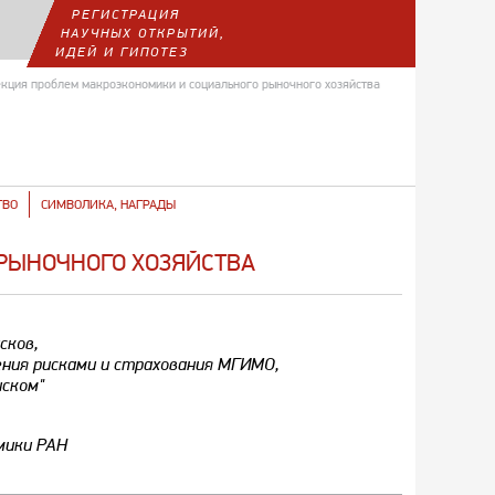
РЕГИСТРАЦИЯ
НАУЧНЫХ ОТКРЫТИЙ,
ИДЕЙ И ГИПОТЕЗ
екция проблем макроэкономики и социального рыночного хозяйства
ТВО
СИМВОЛИКА, НАГРАДЫ
РЫНОЧНОГО ХОЗЯЙСТВА
сков,
ения рисками и страхования МГИМО,
иском"
омики РАН