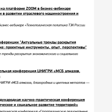
0 на платформе ZOOM в бизнес-вебинаре
и в развитии отраслевого машиностроения и
бизнес-вебинаре «Технологическая политика ТЭК России:
онференции "Актуальные тренды раскрытия
еке: проектные инструменты, опыт, перспективы"
е тренды раскрытия экономического и социального
ательная конференция ЦНИГРИ «МСБ алмазов,
»
ЦНИГРИ «МСБ алмазов, благородных и цветных металлов —
еждународная научно-практическая конференция
ическое и социальное развитие территорий»
практическая конференция «Стратегические региональные