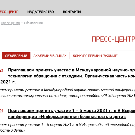
ЕСС-ЦЕНТР
ИЗДАТЕЛЬСТВО
КОНТАКТЫ
Пресс-центр
::
Объявления
ПРЕСС-ЦЕНТ
ОБЪЯВЛЕНИЯ
АКАДЕМИЯ В ЛИЦАХ
КОНКУРС ПРЕМИИ "ЭКОМИР"
Приглашаем принять участие в Международной научно-пр
21
технологии обращения с отходами. Органическая часть ко
 2021 г.
аем принять участие в Международной научно-практической конференци
еская часть коммунальных отходов», которая пройдет 29-30 апреля 2021 
Приглашаем принять участие ​1 – 5 марта 2021 г. в V Все
21
конференции «Информационная безопасность и дети»
аем принять участие ​1 – 5 марта 2021 г. в V Всероссийской ежегодной
ность и дети»