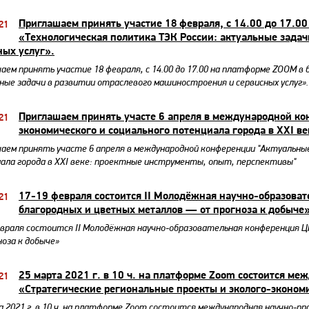
Приглашаем принять участие 18 февраля, с 14.00 до 17.0
21
«Технологическая политика ТЭК России: актуальные задач
ных услуг».
аем принять участие 18 февраля, с 14.00 до 17.00 на платформе ZOOM в 
ные задачи в развитии отраслевого машиностроения и сервисных услуг».
Приглашаем принять участе 6 апреля в международной к
21
экономического и социального потенциала города в XXI в
аем принять участе 6 апреля в международной конференции "Актуальны
ала города в XXI веке: проектные инструменты, опыт, перспективы"
17-19 февраля состоится II Молодёжная научно-образов
21
благородных и цветных металлов — от прогноза к добыче
евраля состоится II Молодёжная научно-образовательная конференция 
ноза к добыче»
25 марта 2021 г. в 10 ч. на платформе Zoom состоится м
21
«Стратегические региональные проекты и эколого-эконом
а 2021 г. в 10 ч. на платформе Zoom состоится международная научно-