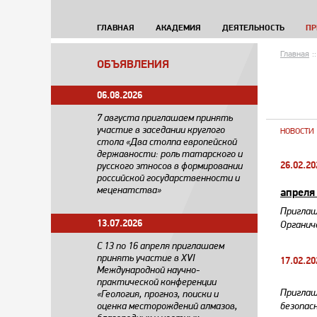
ГЛАВНАЯ
АКАДЕМИЯ
ДЕЯТЕЛЬНОСТЬ
ПР
Главная
::
ОБЪЯВЛЕНИЯ
06.08.2026
7 августа приглашаем принять
участие в заседании круглого
НОВОСТИ
стола «Два столпа европейской
державности: роль татарского и
26.02.20
русского этносов в формировании
российской государственности и
меценатства»
апреля
Приглаш
13.07.2026
Органич
С 13 по 16 апреля приглашаем
принять участие в XVI
17.02.20
Международной научно-
практической конференции
Приглаш
«Геология, прогноз, поиски и
оценка месторождений алмазов,
безопас