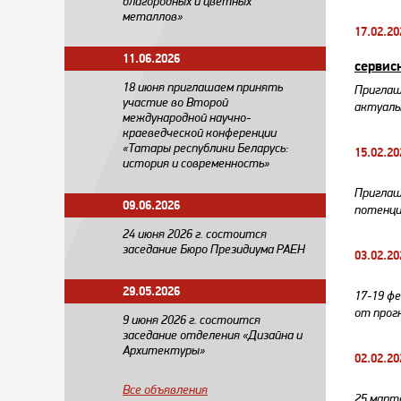
благородных и цветных
металлов»
17.02.20
11.06.2026
сервис
18 июня приглашаем принять
Приглаш
участие во Второй
актуаль
международной научно-
краеведческой конференции
«Татары республики Беларусь:
15.02.20
история и современность»
Приглаш
09.06.2026
потенци
24 июня 2026 г. состоится
заседание Бюро Президиума РАЕН
03.02.20
29.05.2026
17-19 ф
от прог
​9 июня 2026 г. состоится
заседание отделения «Дизайна и
Архитектуры»
02.02.20
Все объявления
25 март