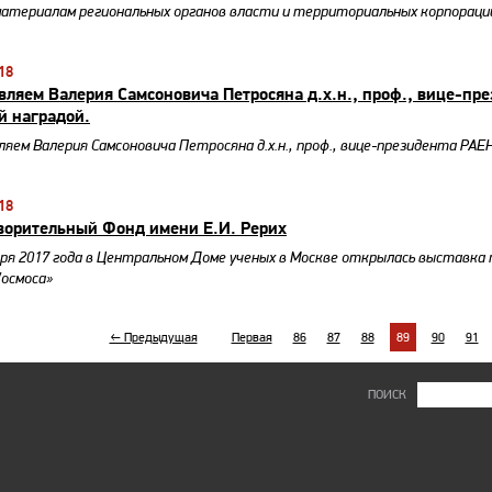
атериалам региональных органов власти и территориальных корпораций
18
вляем Валерия Самсоновича Петросяна д.х.н., проф., вице-пр
й наградой.
яем Валерия Самсоновича Петросяна д.х.н., проф., вице-президента РАЕН
18
ворительный Фонд имени Е.И. Рерих
бря 2017 года в Центральном Доме ученых в Москве открылась выставка 
Космоса»
← Предыдущая
Первая
86
87
88
89
90
91
ПОИСК