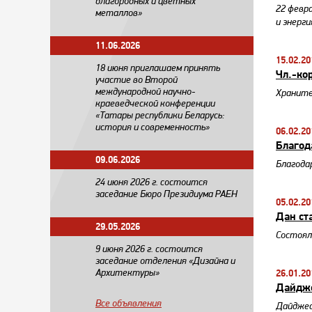
благородных и цветных
22 февр
металлов»
и энерги
11.06.2026
15.02.20
18 июня приглашаем принять
Чл.-ко
участие во Второй
международной научно-
Храните
краеведческой конференции
«Татары республики Беларусь:
история и современность»
06.02.20
Благод
09.06.2026
Благода
24 июня 2026 г. состоится
заседание Бюро Президиума РАЕН
05.02.20
Дан ст
29.05.2026
Состоял
​9 июня 2026 г. состоится
заседание отделения «Дизайна и
Архитектуры»
26.01.20
Дайдже
Все объявления
Дайджес