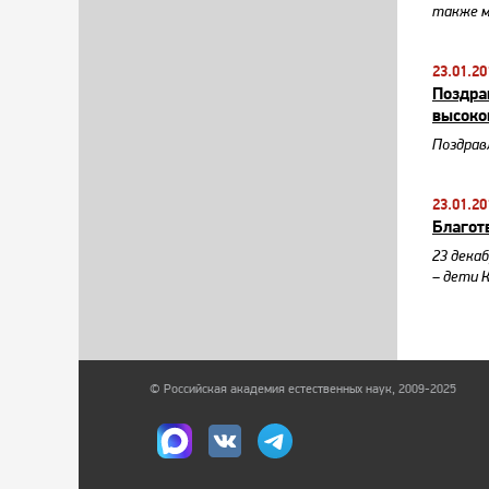
также м
23.01.20
Поздра
высоко
Поздравл
23.01.20
Благот
23 дека
– дети 
© Российская академия естественных наук, 2009-2025