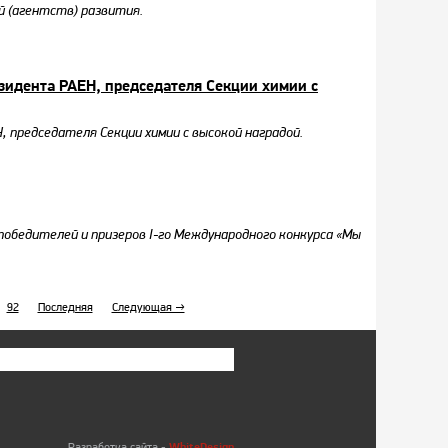
 (агентств) развития.
езидента РАЕН, председателя Секции химии с
, председателя Секции химии с высокой наградой.
победителей и призеров I-го Международного конкурса «Мы
92
Последняя
Следующая →
WhiteDesign
Разработка сайта -