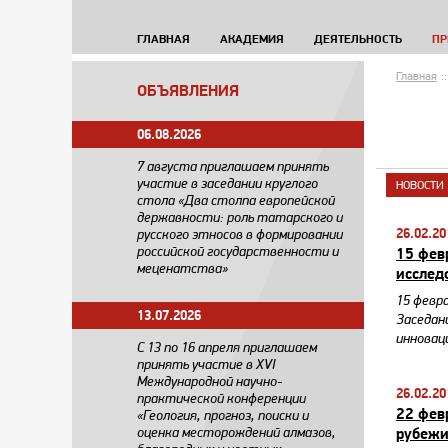
ГЛАВНАЯ
АКАДЕМИЯ
ДЕЯТЕЛЬНОСТЬ
ПР
Главная
::
ОБЪЯВЛЕНИЯ
06.08.2026
7 августа приглашаем принять
участие в заседании круглого
НОВОСТИ
стола «Два столпа европейской
державности: роль татарского и
26.02.20
русского этносов в формировании
российской государственности и
15 фев
меценатства»
исслед
15 февр
13.07.2026
Заседан
инновац
С 13 по 16 апреля приглашаем
принять участие в XVI
Международной научно-
26.02.20
практической конференции
22 фев
«Геология, прогноз, поиски и
оценка месторождений алмазов,
рубежи