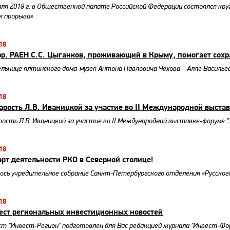
аля 2018 г. в Общественной палате Российской Федерации состоялся кру
я прорыва»
18
рр. РАЕН С.С. Цыганков, проживающий в Крыму, помогает сох
льнице ялтинского дома-музея Антона Павловича Чехова – Алле Васильев
18
арость Л.В. Иваницкой за участие во II Международной выста
рость Л.В. Иваницкой за участие во II Международной выставке-форуме 
18
арт деятельности РКО в Северной столице!
ось учредительное собрание Санкт-Петербургского отделения «Русског
18
ст региональных инвестиционных новостей
т "Инвест-Регион" подготовлен для Вас редакцией журнала "Инвест-Фо