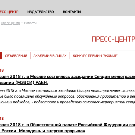
ЕСС-ЦЕНТР
ИЗДАТЕЛЬСТВО
КОНТАКТЫ
Пресс-центр
::
Новости
ПРЕСС-ЦЕНТ
ОБЪЯВЛЕНИЯ
АКАДЕМИЯ В ЛИЦАХ
КОНКУРС ПРЕМИИ "ЭКОМИР"
18
раля 2018 г. в Москве состоялось заседание Секции межотрас
ований (МЭЭСИ) РАЕН.
аля 2018 г. в Москве состоялось заседание Секции межотраслевых эколог
ие было посвящено обсуждению вопросов: обоснования приоритетов в ре
ионных подходов; - подготовке и проведению основных мероприятий секц
18
раля 2018 г. в Общественной палате Российской Федерации со
 России. Молодежь и энергия прорыва»