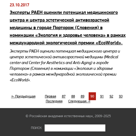
23.10.2017
​Эксперты РАЕН оценили потенциал медицинского
центра и центра эстетической антивозрастной
медицины в городе Порторож (Словения) в
номинации «Экология и здоровье человека» в рамках
международной экологической премии «EcoWorld».
Эксперты РАЕН оценили потенциал медицинского центра и
центра эстетической антивозрастной медицины (Medical
center and Center for Aesthetics and Anti-Aging) в городе
Порторож (Словения) в номинации «Экология и здоровье
человека» в рамках международной экологической премии
«EcoWorld».
← Предыдущая
Первая
87
88
89
90
91
92
93
Последняя
Следующая →
© Российская академия естественных наук, 2009-2025
ПОИСК