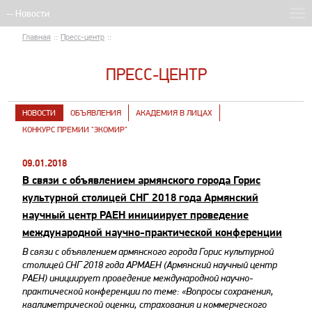
Главная
::
Пресс-центр
::
ПРЕСС-ЦЕНТР
НОВОСТИ
ОБЪЯВЛЕНИЯ
АКАДЕМИЯ В ЛИЦАХ
КОНКУРС ПРЕМИИ "ЭКОМИР"
09.01.2018
В связи с объявлением армянского города Горис
культурной столицей СНГ 2018 года Армянский
научный центр РАЕН инициирует проведение
международной научно-практической конференции
​В связи с объявлением армянского города Горис культурной
столицей СНГ 2018 года АРМАЕН (Армянский научный центр
РАЕН) инициирует проведение международной научно-
практической конференции по теме: «Вопросы сохранения,
квалиметрической оценки, страхования и коммерческого