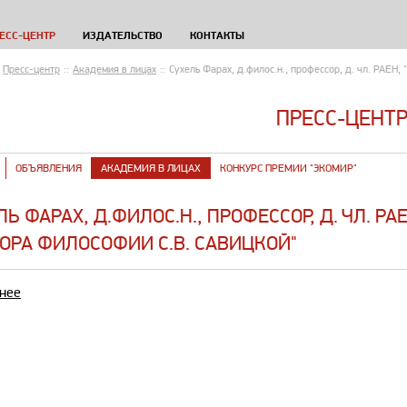
ЕСС-ЦЕНТР
ИЗДАТЕЛЬСТВО
КОНТАКТЫ
Пресс-центр
::
Академия в лицах
::
Сухель Фарах, д.филос.н., профессор​, д. чл. РАЕН
ПРЕСС-ЦЕНТ
ОБЪЯВЛЕНИЯ
АКАДЕМИЯ В ЛИЦАХ
КОНКУРС ПРЕМИИ "ЭКОМИР"
ЛЬ ФАРАХ, Д.ФИЛОС.Н., ПРОФЕССОР​, Д. ЧЛ. 
ОРА ФИЛОСОФИИ С.В. САВИЦКОЙ"
нее