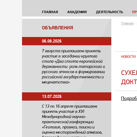
ГЛАВНАЯ
АКАДЕМИЯ
ДЕЯТЕЛЬНОСТЬ
ПР
Главная
::
ОБЪЯВЛЕНИЯ
06.08.2026
7 августа приглашаем принять
участие в заседании круглого
НОВОСТИ
стола «Два столпа европейской
державности: роль татарского и
СУХЕ
русского этносов в формировании
российской государственности и
ДОКТ
меценатства»
13.07.2026
Подроб
С 13 по 16 апреля приглашаем
принять участие в XVI
Международной научно-
практической конференции
«Геология, прогноз, поиски и
оценка месторождений алмазов,