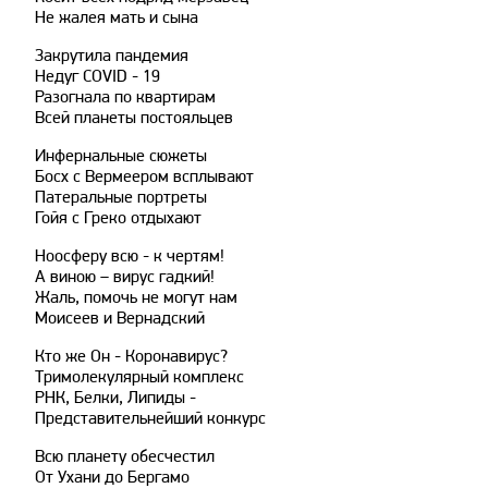
Не жалея мать и сына
Закрутила пандемия
Недуг COVID - 19
Разогнала по квартирам
Всей планеты постояльцев
Инфернальные сюжеты
Босх с Вермеером всплывают
Патеральные портреты
Гойя с Греко отдыхают
Ноосферу всю - к чертям!
А виною – вирус гадкий!
Жаль, помочь не могут нам
Моисеев и Вернадский
Кто же Он - Коронавирус?
Тримолекулярный комплекс
РНК, Белки, Липиды -
Представительнейший конкурс
Всю планету обесчестил
От Ухани до Бергамо