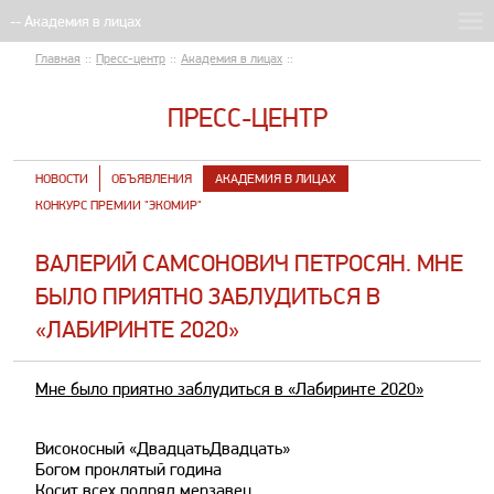
Главная
::
Пресс-центр
::
Академия в лицах
::
ПРЕСС-ЦЕНТР
НОВОСТИ
ОБЪЯВЛЕНИЯ
АКАДЕМИЯ В ЛИЦАХ
КОНКУРС ПРЕМИИ "ЭКОМИР"
ВАЛЕРИЙ САМСОНОВИЧ ПЕТРОСЯН. МНЕ
БЫЛО ПРИЯТНО ЗАБЛУДИТЬСЯ В
«ЛАБИРИНТЕ 2020»
Мне было приятно заблудиться в «Лабиринте 2020»
Високосный «ДвадцатьДвадцать»
Богом проклятый година
Косит всех подряд мерзавец