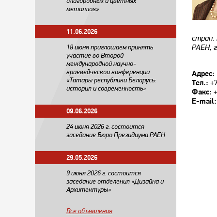
благородных и цветных
металлов»
11.06.2026
стран.
РАЕН, г
18 июня приглашаем принять
участие во Второй
международной научно-
краеведческой конференции
Адрес:
«Татары республики Беларусь:
Тел.:
+7
история и современность»
Факс:
+
E-mail:
09.06.2026
24 июня 2026 г. состоится
заседание Бюро Президиума РАЕН
29.05.2026
​9 июня 2026 г. состоится
заседание отделения «Дизайна и
Архитектуры»
Все объявления