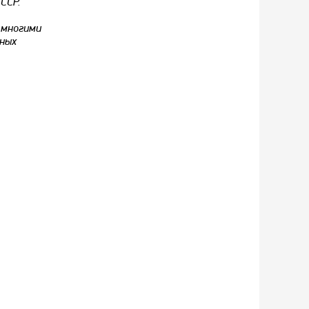
ССР.
 многими
жных