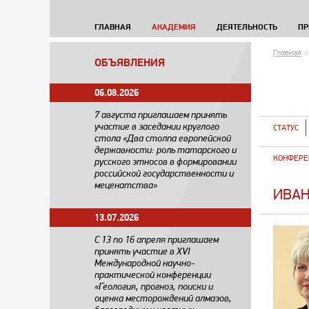
ГЛАВНАЯ
АКАДЕМИЯ
ДЕЯТЕЛЬНОСТЬ
ПР
Главная
::
ОБЪЯВЛЕНИЯ
06.08.2026
7 августа приглашаем принять
участие в заседании круглого
СТАТУС
стола «Два столпа европейской
державности: роль татарского и
КОНФЕРЕ
русского этносов в формировании
российской государственности и
меценатства»
ИВАН
13.07.2026
С 13 по 16 апреля приглашаем
принять участие в XVI
Международной научно-
практической конференции
«Геология, прогноз, поиски и
оценка месторождений алмазов,