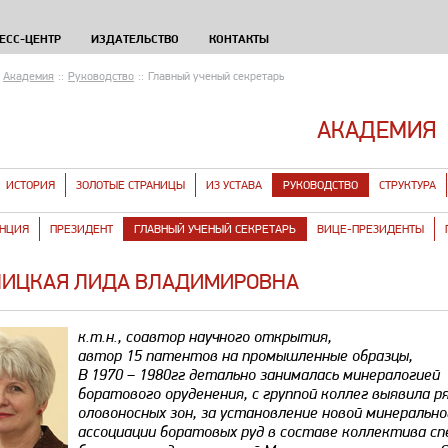
ЕСС-ЦЕНТР
ИЗДАТЕЛЬСТВО
КОНТАКТЫ
Академия
::
Руководство
::
Главный ученый секретарь
АКАДЕМИЯ
ИСТОРИЯ
ЗОЛОТЫЕ СТРАНИЦЫ
ИЗ УСТАВА
РУКОВОДСТВО
СТРУКТУРА
НЦИЯ
ПРЕЗИДЕНТ
ГЛАВНЫЙ УЧЕНЫЙ СЕКРЕТАРЬ
ВИЦЕ-ПРЕЗИДЕНТЫ
ИЦКАЯ ЛИДА ВЛАДИМИРОВНА
к.т.н., соавтор научного открытия,
автор 15 патентов на промышленные образцы,
В 1970 – 1980гг детально занималась минералогией
боратового оруденения, с группой коллег выявила р
оловоносных зон, за установление новой минерально
ассоциации боратовых руд в составе коллектива с