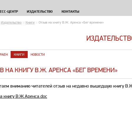
ЕСС-ЦЕНТР
ИЗДАТЕЛЬСТВО
КОНТАКТЫ
Издательство
::
Книги
::
Отзыв на книгу В.Ж. Аренса «Бег времени»
ИЗДАТЕЛЬСТВ
РАЕН
КНИГИ
НОВОСТИ
В НА КНИГУ В.Ж. АРЕНСА «БЕГ ВРЕМЕНИ»
гаем вниманию читателей отзыв на недавно вышедшую книгу В.Ж
а книгу В.Ж.Аренса.doc