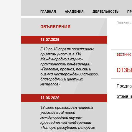
ГЛАВНАЯ
АКАДЕМИЯ
ДЕЯТЕЛЬНОСТЬ
ПР
Главная
::
ОБЪЯВЛЕНИЯ
13.07.2026
С 13 по 16 апреля приглашаем
принять участие в XVI
ВЕСТНИК 
Международной научно-
практической конференции
ОТЗЫ
«Геология, прогноз, поиски и
оценка месторождений алмазов,
благородных и цветных
металлов»
Предла
отзыв н
11.06.2026
18 июня приглашаем принять
участие во Второй
международной научно-
краеведческой конференции
«Татары республики Беларусь: