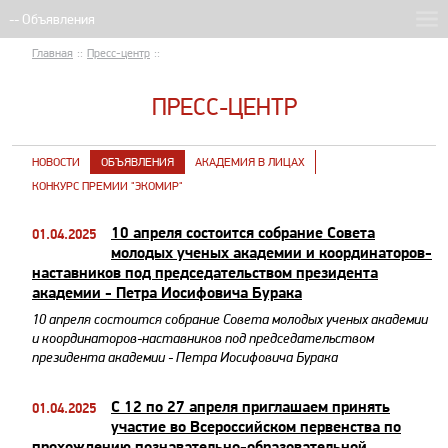
Главная
::
Пресс-центр
::
ПРЕСС-ЦЕНТР
НОВОСТИ
ОБЪЯВЛЕНИЯ
АКАДЕМИЯ В ЛИЦАХ
КОНКУРС ПРЕМИИ "ЭКОМИР"
10 апреля состоится собрание Совета
01.04.2025
молодых ученых академии и координаторов-
наставников под председательством президента
академии - Петра Иосифовича Бурака
10 апреля состоится собрание Совета молодых ученых академии
и координаторов-наставников под председательством
президента академии - Петра Иосифовича Бурака
С 12 по 27 апреля ​приглашаем принять
01.04.2025
участие во Всероссийском первенства по
прохождению познавательно-образовательной