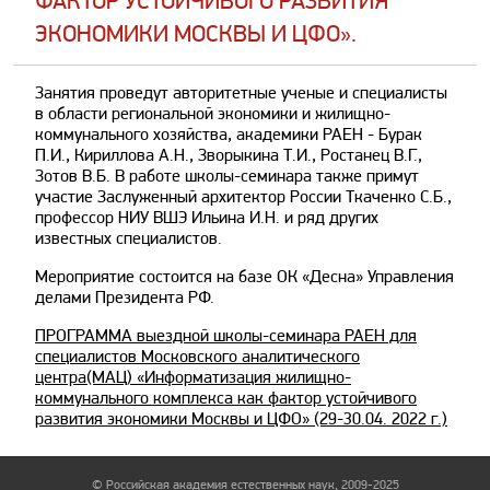
ФАКТОР УСТОЙЧИВОГО РАЗВИТИЯ
ЭКОНОМИКИ МОСКВЫ И ЦФО».
Занятия проведут авторитетные ученые и специалисты
в области региональной экономики и жилищно-
коммунального хозяйства, академики РАЕН - Бурак
П.И., Кириллова А.Н., Зворыкина Т.И., Ростанец В.Г.,
Зотов В.Б. В работе школы-семинара также примут
участие Заслуженный архитектор России Ткаченко С.Б.,
профессор НИУ ВШЭ Ильина И.Н. и ряд других
известных специалистов.
Мероприятие состоится на базе ОК «Десна» Управления
делами Президента РФ.
ПРОГРАММА выездной школы-семинара РАЕН для
специалистов Московского аналитического
центра(МАЦ) «Информатизация жилищно-
коммунального комплекса как фактор устойчивого
развития экономики Москвы и ЦФО» (29-30.04. 2022 г.)
© Российская академия естественных наук, 2009-2025