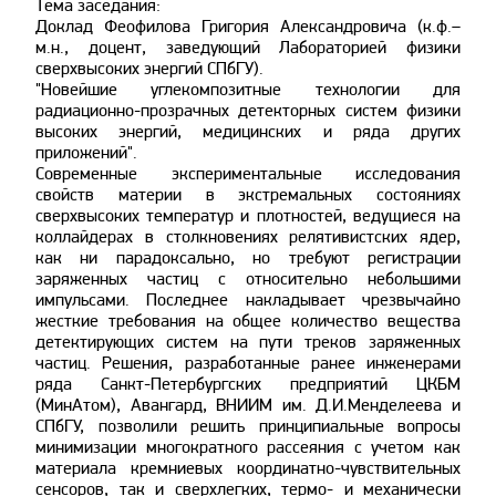
Тема заседания:
Доклад Феофилова Григория Александровича (к.ф.–
м.н., доцент, заведующий Лабораторией физики
сверхвысоких энергий СПбГУ).
"Новейшие углекомпозитные технологии для
радиационно-прозрачных детекторных систем физики
высоких энергий, медицинских и ряда других
приложений".
Современные экспериментальные исследования
свойств материи в экстремальных состояниях
сверхвысоких температур и плотностей, ведущиеся на
коллайдерах в столкновениях релятивистских ядер,
как ни парадоксально, но требуют регистрации
заряженных частиц с относительно небольшими
импульсами. Последнее накладывает чрезвычайно
жесткие требования на общее количество вещества
детектирующих систем на пути треков заряженных
частиц. Решения, разработанные ранее инженерами
ряда Санкт-Петербургских предприятий ЦКБМ
(МинАтом), Авангард, ВНИИМ им. Д.И.Менделеева и
СПбГУ, позволили решить принципиальные вопросы
минимизации многократного рассеяния с учетом как
материала кремниевых координатно-чувствительных
сенсоров, так и сверхлегких, термо- и механически