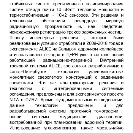
стабильных систем прецизионного позиционирования
систем отвода почти 10 кВатт тепловой мощности и
термостабилизации ~ 10м2 сенсоров. Эти решения и
технологии обеспечили рекордную мировую
радиационную прозрачность и, как следствие,
неискаженную регистрацию треков заряженных частиц.
Основу инженерных решений , которые были
реализованы и успешно отработали в 2008-2018 годах в
эксперименте ALICE на Большом адронном коллайдере
и использованы сегодня в ЦЕРН уже в составе новой
работающей радиационно-прзрачной Внутренней
трековой системы ALICE, составляют разработанные в
Санкт-Петербурге технологии углекомпозитных
монолитных сверхлегких конструкций с заданными
свойствами. Эти же конструкторские решения и
технологии с интегрированными системами
охлаждения, предложены и для экспериментов проекта
NICA в ОИЯИ. Кроме фундаментальных исследований,
данные технологии предложены и для
разрабатываемой системы протонной томографии -
новой системы медицинской диагностики,
востребованной при планировании адронной терапии.
Использование углекомпозитов также чрезвычайно