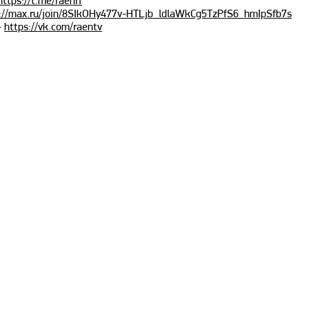
https://t.me/raenrf
://max.ru/join/8SIkOHy477v-HTLjb_ldlaWkCg5TzPfS6_hmIpSfb7s
-
https://vk.com/raentv