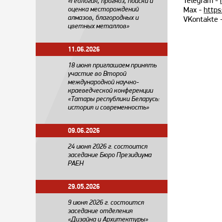
Telegram -
«Геология, прогноз, поиски и
оценка месторождений
Max -
https
алмазов, благородных и
VKontakte 
цветных металлов»
11.06.2026
18 июня приглашаем принять
участие во Второй
международной научно-
краеведческой конференции
«Татары республики Беларусь:
история и современность»
09.06.2026
24 июня 2026 г. состоится
заседание Бюро Президиума
РАЕН
29.05.2026
​9 июня 2026 г. состоится
заседание отделения
«Дизайна и Архитектуры»