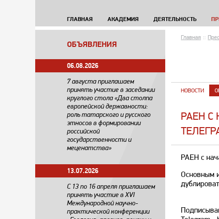
ГЛАВНАЯ
АКАДЕМИЯ
ДЕЯТЕЛЬНОСТЬ
ПР
Главная
::
Прес
ОБЪЯВЛЕНИЯ
06.08.2026
7 августа приглашаем
принять участие в заседании
НОВОСТИ
О
круглого стола «Два столпа
европейской державности:
​РАЕН 
роль татарского и русского
этносов в формировании
ТЕЛЕГР
российской
государственности и
меценатства»
РАЕН с нач
13.07.2026
Основным и
дублироват
С 13 по 16 апреля приглашаем
принять участие в XVI
Международной научно-
Подписывай
практической конференции