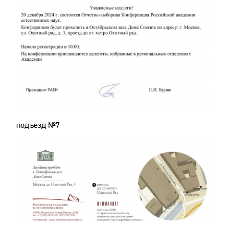
подъезд №
7