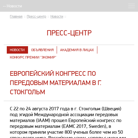
Главная
::
Пресс-центр
::
Новости
::
ПРЕСС-ЦЕНТР
НОВОСТИ
ОБЪЯВЛЕНИЯ
АКАДЕМИЯ В ЛИЦАХ
КОНКУРС ПРЕМИИ "ЭКОМИР"
ЕВРОПЕЙСКИЙ КОНГРЕСС ПО
ПЕРЕДОВЫМ МАТЕРИАЛАМ В Г.
СТОКГОЛЬМ
С 22 по 24 августа 2017 года в г. Стокгольм (Швеция)
под эгидой Международной ассоциации передовых
материалов (IAAM) прошел Европейский конгресс по
передовым материалам (EAMC 2017, Sweden), в
котором приняли участие 800 ученых более чем из 50
стран всего мира. Российскую науку, наряду с учеными