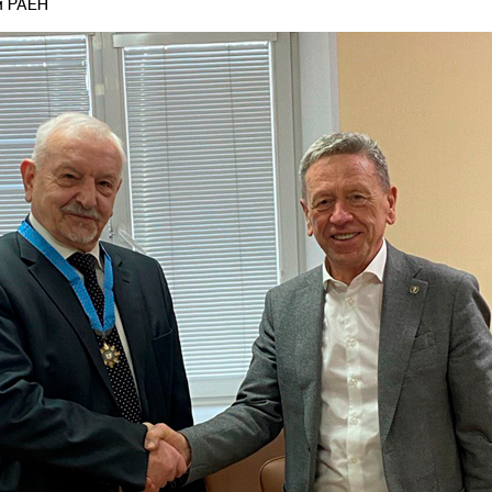
м РАЕН