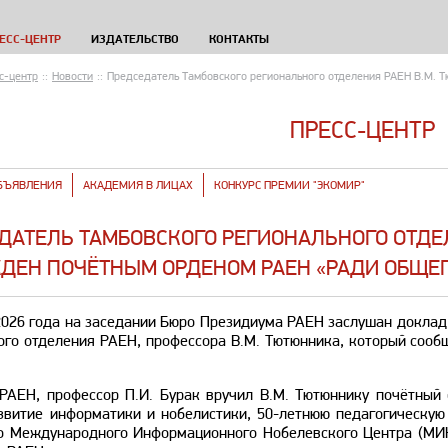
ЕСС-ЦЕНТР
ИЗДАТЕЛЬСТВО
КОНТАКТЫ
с-центр
::
Новости
::
Председатель Тамбовского регионального отделения РАЕН В.М. 
ПРЕСС-ЦЕНТР
БЪЯВЛЕНИЯ
АКАДЕМИЯ В ЛИЦАХ
КОНКУРС ПРЕМИИ "ЭКОМИР"
ДАТЕЛЬ ТАМБОВСКОГО РЕГИОНАЛЬНОГО ОТДЕ
ДЕН ПОЧЁТНЫМ ОРДЕНОМ РАЕН «РАДИ ОБЩЕГ
2026 года на заседании Бюро Президиума РАЕН заслушан доклад
ого отделения РАЕН, профессора В.М. Тютюнника, который сооб
РАЕН, профессор П.И. Бурак вручил В.М. Тютюннику почётный
звитие информатики и нобелистики, 50-летнюю педагогическую 
о Международного Информационного Нобелевского Центра (МИНЦ