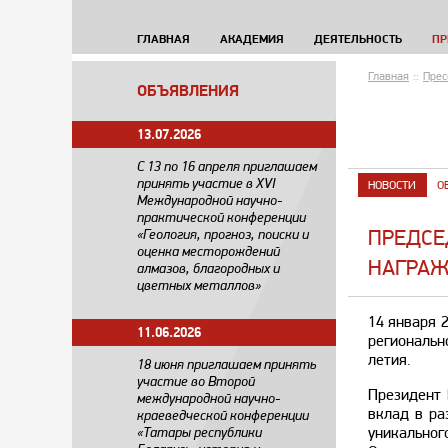
ГЛАВНАЯ
АКАДЕМИЯ
ДЕЯТЕЛЬНОСТЬ
ПР
Главная
::
Прес
ОБЪЯВЛЕНИЯ
13.07.2026
С 13 по 16 апреля приглашаем
принять участие в XVI
НОВОСТИ
О
Международной научно-
практической конференции
ПРЕДСЕ
«Геология, прогноз, поиски и
оценка месторождений
НАГРАЖ
алмазов, благородных и
цветных металлов»
14 января 
11.06.2026
региональн
летия.
18 июня приглашаем принять
участие во Второй
Президент 
международной научно-
вклад в ра
краеведческой конференции
уникальног
«Татары республики