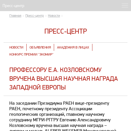
Главная
::
Пресс-центр
::
Новости
::
ПРЕСС-ЦЕНТР
НОВОСТИ
ОБЪЯВЛЕНИЯ
АКАДЕМИЯ В ЛИЦАХ
КОНКУРС ПРЕМИИ "ЭКОМИР"
ПРОФЕССОРУ Е.А. КОЗЛОВСКОМУ
ВРУЧЕНА ВЫСШАЯ НАУЧНАЯ НАГРАДА
ЗАПАДНОЙ ЕВРОПЫ
На заседании Президиума РАЕН вице-президенту
РАЕН, почетному президенту Ассоциации
геологических организаций, главному научному
сотруднику МГРИ-РГГРУ Евгению Александровичу
Козловскому вручена высшая научная награда –
диплом и медаль ALFREP WEGENER Международной