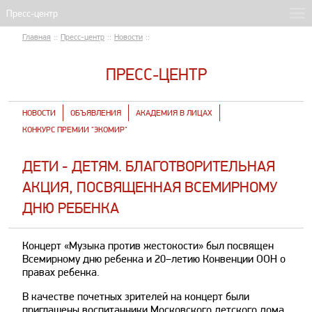
Главная
::
Пресс-центр
::
Новости
::
ПРЕСС-ЦЕНТР
НОВОСТИ
ОБЪЯВЛЕНИЯ
АКАДЕМИЯ В ЛИЦАХ
КОНКУРС ПРЕМИИ "ЭКОМИР"
ДЕТИ - ДЕТЯМ. БЛАГОТВОРИТЕЛЬНАЯ
АКЦИЯ, ПОСВЯЩЕННАЯ ВСЕМИРНОМУ
ДНЮ РЕБЕНКА
Концерт «Музыка против жестокости» был посвящен
Всемирному дню ребенка и 20−летию Конвенции ООН о
правах ребенка.
В качестве почетных зрителей на концерт были
приглашены воспитанники Московского детского дома