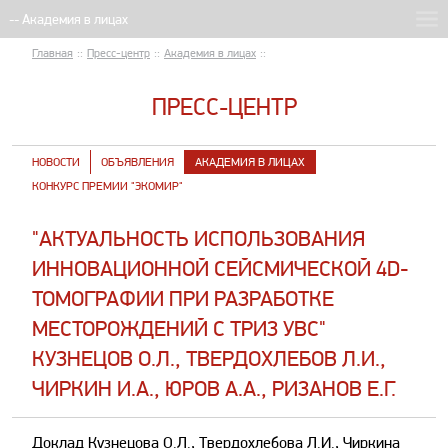
Главная
::
Пресс-центр
::
Академия в лицах
::
ПРЕСС-ЦЕНТР
НОВОСТИ
ОБЪЯВЛЕНИЯ
АКАДЕМИЯ В ЛИЦАХ
КОНКУРС ПРЕМИИ "ЭКОМИР"
"АКТУАЛЬНОСТЬ ИСПОЛЬЗОВАНИЯ
ИННОВАЦИОННОЙ СЕЙСМИЧЕСКОЙ 4D-
ТОМОГРАФИИ ПРИ РАЗРАБОТКЕ
МЕСТОРОЖДЕНИЙ С ТРИЗ УВС"
КУЗНЕЦОВ О.Л., ТВЕРДОХЛЕБОВ Л.И.,
ЧИРКИН И.А., ЮРОВ А.А., РИЗАНОВ Е.Г.
Доклад Кузнецова О.Л., Твердохлебова Л.И., Чиркина