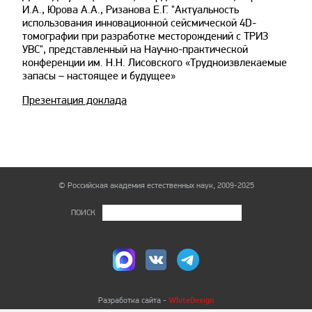
И.А., Юрова А.А., Ризанова Е.Г. "Актуальность
использования инновационной сейсмической 4D-
томографии при разработке месторождений с ТРИЗ
УВС", представленный на Научно-практической
конференции им. Н.Н. Лисовского «Трудноизвлекаемые
запасы – настоящее и будущее»
Презентация доклада
© Российская академия естественных наук, 2009-2025
ПОИСК
WhiteDesign
Разработка сайта -