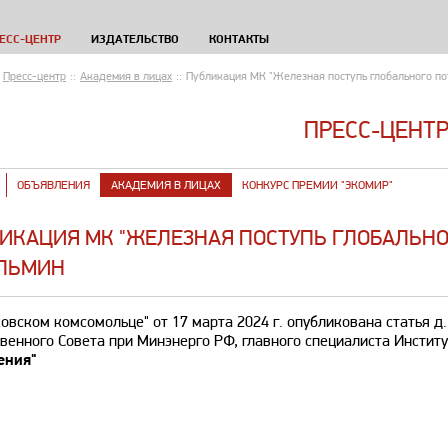
ЕСС-ЦЕНТР
ИЗДАТЕЛЬСТВО
КОНТАКТЫ
Пресс-центр
::
Академия в лицах
::
Публикация МК "Железная поступь глобального пот
ПРЕСС-ЦЕНТ
ОБЪЯВЛЕНИЯ
АКАДЕМИЯ В ЛИЦАХ
КОНКУРС ПРЕМИИ "ЭКОМИР"
ИКАЦИЯ МК "ЖЕЛЕЗНАЯ ПОСТУПЬ ГЛОБАЛЬНОГО
ЛЬМИН
овском комсомольце" от 17 марта 2024 г. опубликована статья д. 
венного Совета при Минэнерго РФ, главного специалиста Инстит
ения"