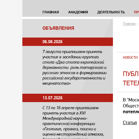
ГЛАВНАЯ
АКАДЕМИЯ
ДЕЯТЕЛЬНОСТЬ
ПР
Главная
::
ОБЪЯВЛЕНИЯ
06.08.2026
7 августа приглашаем принять
участие в заседании круглого
НОВОСТИ
стола «Два столпа европейской
державности: роль татарского и
ПУБЛ
русского этносов в формировании
российской государственности и
ТЕТЕ
меценатства»
13.07.2026
В "Моск
Общест
С 13 по 16 апреля приглашаем
потепл
принять участие в XVI
Международной научно-
Статья
практической конференции
«Геология, прогноз, поиски и
оценка месторождений алмазов,