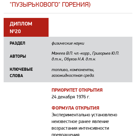
"ПУЗЫРЬКОВОГО" ГОРЕНИЯ)
ДИПЛОМ
№20
РАЗДЕЛ
физические науки
Макеев В.П. чл.-корр., Григорьев Ю.П.
АВТОРЫ
д.т.н., Обухов Н.А. д.т.н.
КЛЮЧЕВЫЕ
топливо, компоненты,
СЛОВА
газожидкостная среда.
ПРИОРИТЕТ ОТКРЫТИЯ
24 декабря 1976 г.
ФОРМУЛА ОТКРЫТИЯ
Экспериментально установлено
неизвестное ранее явление
возрастания интенсивности
превращения