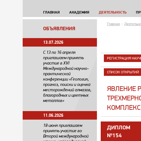
ГЛАВНАЯ
АКАДЕМИЯ
ДЕЯТЕЛЬНОСТЬ
ПР
Главная
::
Деятельно
ОБЪЯВЛЕНИЯ
13.07.2026
С 13 по 16 апреля
приглашаем принять
РЕГИСТРАЦИЯ НАУЧ
участие в XVI
Международной научно-
СПИСОК ОТКРЫТИЙ
практической
конференции «Геология,
прогноз, поиски и оценка
ЯВЛЕНИЕ 
месторождений алмазов,
благородных и цветных
ТРЕХМЕРН
металлов»
КОМПЛЕКС
11.06.2026
18 июня приглашаем
ДИПЛОМ
принять участие во
№154
Второй международной