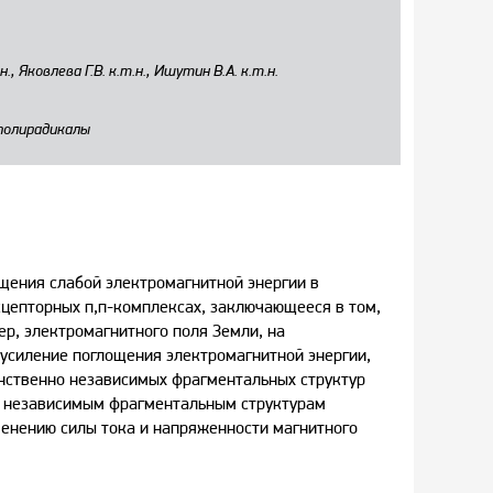
., Яковлева Г.В. к.т.н., Ишутин В.А. к.т.н.
 полирадикалы
щения слабой электромагнитной энергии в
цепторных п,п-комплексах, заключающееся в том,
ер, электромагнитного поля Земли, на
 усиление поглощения электромагнитной энергии,
нственно независимых фрагментальных структур
о независимым фрагментальным структурам
енению силы тока и напряженности магнитного