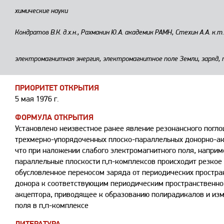
химические науки
Кондратов В.К. д.х.н., Рахманин Ю.А. академик РАМН, Стехин А.А. к.т.н
электромагнитная энергия, электромагнитное поле Земли, заряд,
ПРИОРИТЕТ ОТКРЫТИЯ
5 мая 1976 г.
ФОРМУЛА ОТКРЫТИЯ
Установлено неизвестное ранее явление резонансного погло
трехмерно-упорядоченных плоско-параллельных донорно-ак
что при наложении слабого электромагнитного поля, наприм
параллельные плоскости п,п-комплексов происходит резкое
обусловленное переносом заряда от периодических простра
донора к соответствующим периодическим пространственн
акцептора, приводящее к образованию полирадикалов и изм
поля в п,п-комплексе
ЛИТЕРАТУРА