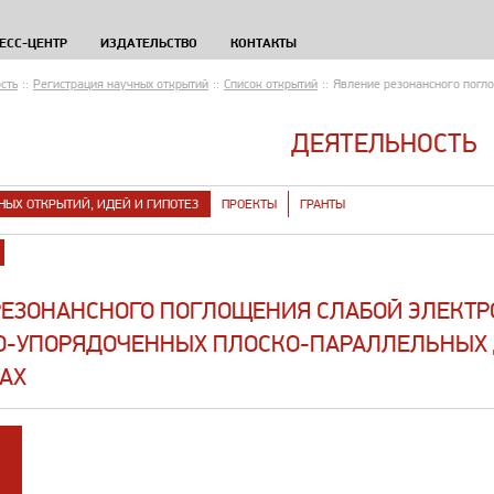
ЕСС-ЦЕНТР
ИЗДАТЕЛЬСТВО
КОНТАКТЫ
сть
::
Регистрация научных открытий
::
Список открытий
::
Явление резонансного погл
ДЕЯТЕЛЬНОСТЬ
НЫХ ОТКРЫТИЙ, ИДЕЙ И ГИПОТЕЗ
ПРОЕКТЫ
ГРАНТЫ
РЕЗОНАНСНОГО ПОГЛОЩЕНИЯ СЛАБОЙ ЭЛЕКТР
О-УПОРЯДОЧЕННЫХ ПЛОСКО-ПАРАЛЛЕЛЬНЫХ 
АХ