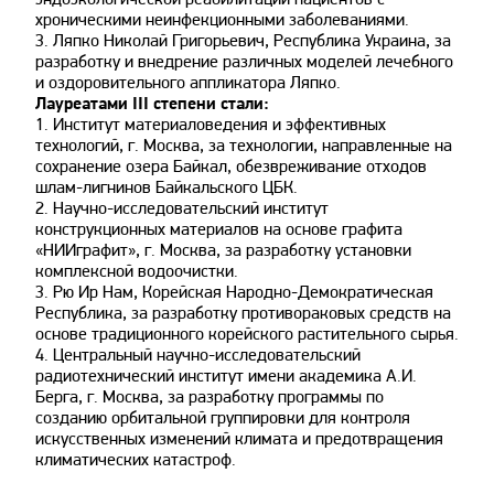
хроническими неинфекционными заболеваниями.
3. Ляпко Николай Григорьевич, Республика Украина, за
разработку и внедрение различных моделей лечебного
и оздоровительного аппликатора Ляпко.
Лауреатами III степени стали:
1. Институт материаловедения и эффективных
технологий, г. Москва, за технологии, направленные на
сохранение озера Байкал, обезвреживание отходов
шлам-лигнинов Байкальского ЦБК.
2. Научно-исследовательский институт
конструкционных материалов на основе графита
«НИИграфит», г. Москва, за разработку установки
комплексной водоочистки.
3. Рю Ир Нам, Корейская Народно-Демократическая
Республика, за разработку противораковых средств на
основе традиционного корейского растительного сырья.
4. Центральный научно-исследовательский
радиотехнический институт имени академика А.И.
Берга, г. Москва, за разработку программы по
cозданию орбитальной группировки для контроля
искусственных изменений климата и предотвращения
климатических катастроф.