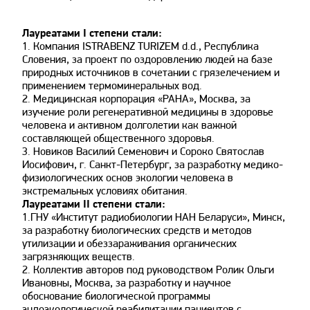
Лауреатами I степени стали:
1. Компания ISTRABENZ TURIZEM d.d., Республика
Словения, за проект по оздоровлению людей на базе
природных источников в сочетании с грязелечением и
применением термоминеральных вод.
2. Медицинская корпорация «РАНА», Москва, за
изучение роли регенеративной медицины в здоровье
человека и активном долголетии как важной
составляющей общественного здоровья.
3. Новиков Василий Семенович и Сороко Святослав
Иосифович, г. Санкт-Петербург, за разработку медико-
физиологических основ экологии человека в
экстремальных условиях обитания.
Лауреатами II степени стали:
1.ГНУ «Институт радиобиологии НАН Беларуси», Минск,
за разработку биологических средств и методов
утилизации и обеззараживания органических
загрязняющих веществ.
2. Коллектив авторов под руководством Ролик Ольги
Ивановны, Москва, за разработку и научное
обоснование биологической программы
эндоэкологической реабилитации пациентов с