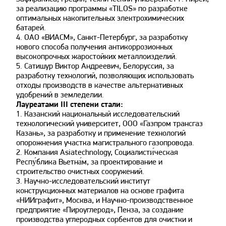
за реализацию программы «TILOS» по разработке
оптимальных накопительных электрохимических
батарей.
4. ОАО «ВИАСМ», Санкт-Петербург, за разработку
нового способа получения антикоррозионных
высокопрочных жаростойких металлоизделий.
5. Сатишур Виктор Андреевич, Белоруссия, за
разработку технологий, позволяющих использовать
отходы производств в качестве альтернативных
удобрений в земледелии.
Лауреатами III степени стали:
1. Казанский национальный исследовательский
технологический университет, ООО «Газпром трансгаз
Казань», за разработку и применение технологий
опорожнения участка магистрального газопровода.
2. Компания Asiatechnology, Социалисти́ческая
Респу́блика Вьетна́м, за проектирование и
строительство очистных сооружений.
3. Научно-исследовательский институт
конструкционных материалов на основе графита
«НИИграфит», Москва, и Научно-производственное
предприятие «Пироуглерод», Пенза, за создание
производства углеродных сорбентов для очистки и