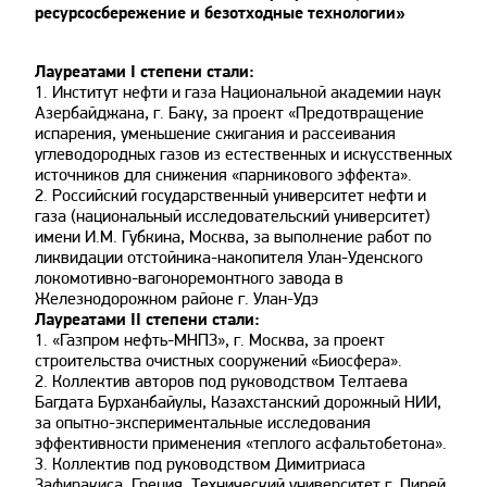
ресурсосбережение и безотходные технологии»
Лауреатами I степени стали:
1. Институт нефти и газа Национальной академии наук
Азербайджана, г. Баку, за проект «Предотвращение
испарения, уменьшение сжигания и рассеивания
углеводородных газов из естественных и искусственных
источников для снижения «парникового эффекта».
2. Российский государственный университет нефти и
газа (национальный исследовательский университет)
имени И.М. Губкина, Москва, за выполнение работ по
ликвидации отстойника-накопителя Улан-Уденского
локомотивно-вагоноремонтного завода в
Железнодорожном районе г. Улан-Удэ
Лауреатами II степени стали:
1. «Газпром нефть-МНПЗ», г. Москва, за проект
строительства очистных сооружений «Биосфера».
2. Коллектив авторов под руководством Телтаева
Багдата Бурханбайулы, Казахстанский дорожный НИИ,
за опытно-экспериментальные исследования
эффективности применения «теплого асфальтобетона».
3. Коллектив под руководством Димитриаса
Зафиракиса, Греция, Технический университет г. Пирей,