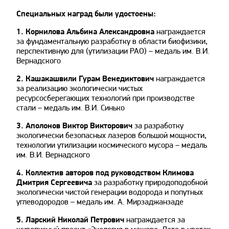
Специальных наград были удостоены:
1. Корнилова Альбина Александровна
награждается
за фундаментальную разработку в области биофизики,
перспективную для (утилизации РАО) – медаль им. В.И.
Вернадского
2. Кашакашвили Гурам Венедиктович
награждается
за реализацию экологически чистых
ресурсосберегающих технологий при производстве
стали – медаль им. В.И. Синько
3. Аполонов Виктор Викторович
за разработку
экологически безопасных лазеров большой мощности,
технологии утилизации космического мусора – медаль
им. В.И. Вернадского
4. Коллектив авторов под руководством Климова
Дмитрия Сергеевича
за разработку природоподобной
экологически чистой генерации водорода и попутных
углеводородов – медаль им. А. Мирзаджанзаде
5. Ларский Николай Петрович
награждается за