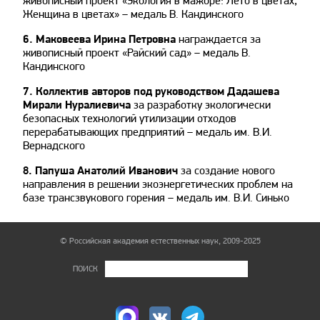
живописный проект «Экология в мажоре: Лето в цветах,
Женщина в цветах» – медаль В. Кандинского
6. Маковеева Ирина Петровна
награждается за
живописный проект «Райский сад» – медаль В.
Кандинского
7. Коллектив авторов под руководством Дадашева
Мирали Нуралиевича
за разработку экологически
безопасных технологий утилизации отходов
перерабатывающих предприятий – медаль им. В.И.
Вернадского
8. Папуша Анатолий Иванович
за создание нового
направления в решении экоэнергетических проблем на
базе трансзвукового горения – медаль им. В.И. Синько
© Российская академия естественных наук, 2009-2025
ПОИСК