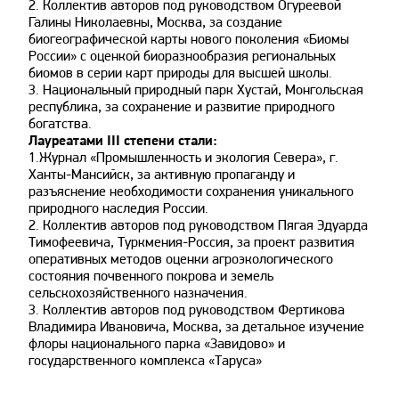
2. Коллектив авторов под руководством Огуреевой
Галины Николаевны, Москва, за создание
биогеографической карты нового поколения «Биомы
России» с оценкой биоразнообразия региональных
биомов в серии карт природы для высшей школы.
3. Национальный природный парк Хустай, Монгольская
республика, за сохранение и развитие природного
богатства.
Лауреатами III степени стали:
1.Журнал «Промышленность и экология Севера», г.
Ханты-Мансийск, за активную пропаганду и
разъяснение необходимости сохранения уникального
природного наследия России.
2. Коллектив авторов под руководством Пягая Эдуарда
Тимофеевича, Туркмения-Россия, за проект развития
оперативных методов оценки агроэкологического
состояния почвенного покрова и земель
сельскохозяйственного назначения.
3. Коллектив авторов под руководством Фертикова
Владимира Ивановича, Москва, за детальное изучение
флоры национального парка «Завидово» и
государственного комплекса «Таруса»