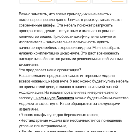
Важно заметить, что время громоздких и неказистых
шифоньеров прошло давно. Сейчас в домах устанавливают
современные шкафы. Эта мебель поможет разгрузить
пространство, делает все уютным и вмещает огромное
количество вещей. Приобрести шкаф-купе напрямую от
изготовителя – замечательная возможность купить
качественную мебель с хорошей скидкой. Можно выбрать
нужную комплектацию шкаф-купе. Это даст возможность
насладиться абсолютно разными решениями и необычными
дизайнами.
Что предлагает наша организация?
Наша компания предлагает самые интересные модели
всевозможных шкафов купе. У нас можно будет купить мебель
по приемлемой цене, отличного качества и самой разной
модификации. На нашем портале или в интернет-сети по
запросу
шкафы-купе Балашиха
можно будет найти множество
моделей шкафов-купе. К нам обращаются за следующими
изделиями:
•Эконом шкафы купе для бережливых хозяек;
•Нестандартные модели для необычных типов помещений:
угловые или встраиваемые;
•Шкафы-купе с нанесением фотопечати, пескоструем и