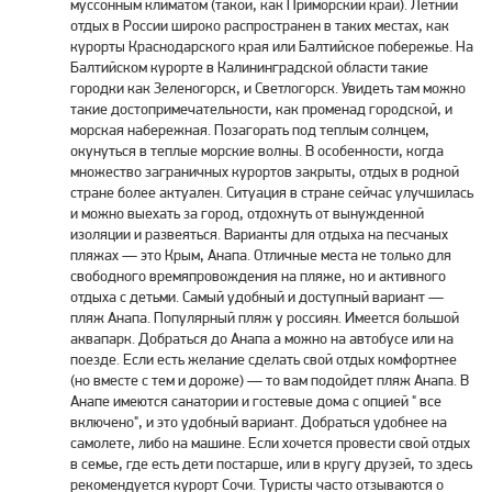
муссонным климатом (такой, как Приморский край). Летний
отдых в России широко распространен в таких местах, как
курорты Краснодарского края или Балтийское побережье. На
Балтийском курорте в Калининградской области такие
городки как Зеленогорск, и Светлогорск. Увидеть там можно
такие достопримечательности, как променад городской, и
морская набережная. Позагорать под теплым солнцем,
окунуться в теплые морские волны. В особенности, когда
множество заграничных курортов закрыты, отдых в родной
стране более актуален. Ситуация в стране сейчас улучшилась
и можно выехать за город, отдохнуть от вынужденной
изоляции и развеяться. Варианты для отдыха на песчаных
пляжах — это Крым, Анапа. Отличные места не только для
свободного времяпровождения на пляже, но и активного
отдыха с детьми. Самый удобный и доступный вариант —
пляж Анапа. Популярный пляж у россиян. Имеется большой
аквапарк. Добраться до Анапа а можно на автобусе или на
поезде. Если есть желание сделать свой отдых комфортнее
(но вместе с тем и дороже) — то вам подойдет пляж Анапа. В
Анапе имеются санатории и гостевые дома с опцией " все
включено", и это удобный вариант. Добраться удобнее на
самолете, либо на машине. Если хочется провести свой отдых
в семье, где есть дети постарше, или в кругу друзей, то здесь
рекомендуется курорт Сочи. Туристы часто отзываются о