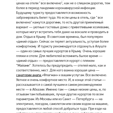
ценах на отели " все включено", как не о слишком дорогих, тем
более в период пандемии коронавирусной инфекции.
Будущему туристу предоставляется возможность
забронировать билет туда. Но если цены в отель, где " все
включено" кажутся дорогими, то есть другой приемлемый
вариант — уютные гостевые дома с приветливыми хозяевами,
которые могут встретить тебя даже на вокзале и проводить в
дом. Отдых в Крыму. В советские времена, был популярен
«дикий отдых». Сейчас он теряет актуальность, уступая более
комфортному. И туристу рекомендуется отдохнуть в Алуште
— один из самых лучших курортов в Крыму. Очень хорошие
пляжи и отели. Для любителей вспомнить былое время —
«дикий отдых» — предоставляется курорт с пляжем
“Майами”. Хотелось бы предупредить — отелей мало, как и
соответственно, мест. Для кого важна хорошая цена —
санатории анапа
«Флагман» к вашим услугам. Все включено.
Уютное и очень комфортное место. И, в конце этой статьи —
рассказывается о самой лучшем и самом рекомендуемом
месте — в Абхазии. Именно там — самые низкие цены, и, по
отзывам там побывавших, лучше других курортов по всем
параметрам. Из Москвы или из Санкт — Петербурга — на
электричке, поездом, самолетом или своим ходом на машине,
предоставляется любой способ добраться туда. При езде на