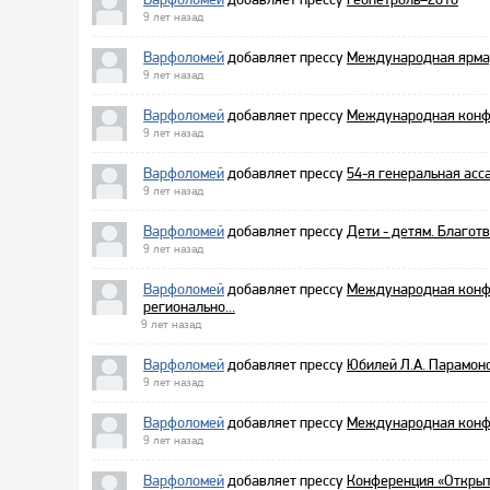
9 лет назад
Варфоломей
добавляет прессу
Международная ярмарк
9 лет назад
Варфоломей
добавляет прессу
Международная конфе
9 лет назад
Варфоломей
добавляет прессу
54-я генеральная асса
9 лет назад
Варфоломей
добавляет прессу
Дети - детям. Благот
9 лет назад
Варфоломей
добавляет прессу
Международная кон
регионально...
9 лет назад
Варфоломей
добавляет прессу
Юбилей Л.А. Парамон
9 лет назад
Варфоломей
добавляет прессу
Международная конф
9 лет назад
Варфоломей
добавляет прессу
Конференция «Открыт