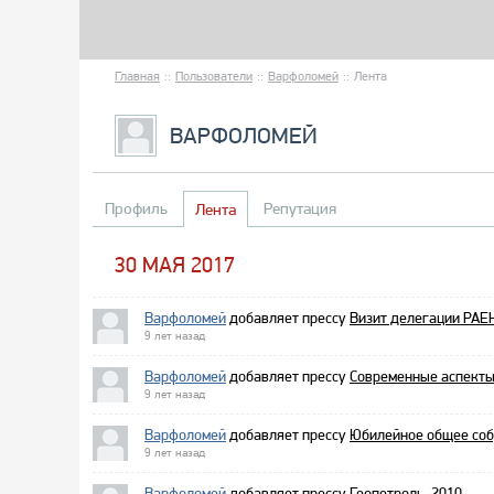
Главная
::
Пользователи
::
Варфоломей
::
Лента
ВАРФОЛОМЕЙ
Профиль
Репутация
Лента
30 МАЯ 2017
Варфоломей
добавляет прессу
Визит делегации РАЕ
9 лет назад
Варфоломей
добавляет прессу
Современные аспекты
9 лет назад
Варфоломей
добавляет прессу
Юбилейное общее со
9 лет назад
Варфоломей
добавляет прессу
Геопетроль–2010