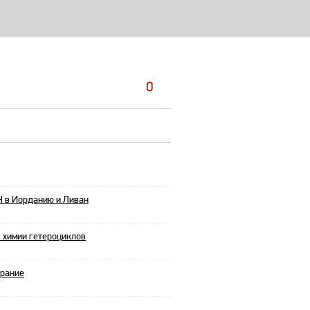
0
Н в Иорданию и Ливан
 химии гетероциклов
брание