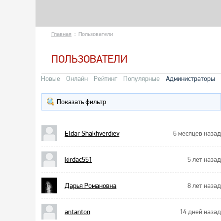
Главная
::
Пользователи
ПОЛЬЗОВАТЕЛИ
Новые
Онлайн
Рейтинг
Популярные
Администраторы
Показать фильтр
Eldar Shakhverdiev
6 месяцев назад
kirdac551
5 лет назад
Дарья Романовна
8 лет назад
antanton
14 дней назад